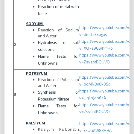
Reaction of metal with
base
SODYUM
https://www.youtube.com/wat
Reaction of Sodium
v=dmcfsEEogxs
and Water
https://www.youtube.com/wat
Hydrolysis of salt
2
v=XQ7z9GwhmHo
solutions
https://www.youtube.com/wat
Flame Tests for
v=ZsvsptBQUVQ
Unknowns
POTASYUM
https://www.youtube.com/wat
Reaction of Potassium
v=oqMN3y8k9So
and Water
https://www.youtube.com/wat
Synthesis of
3
v=_qlinJeo6sA
Potassium Nitrate
https://www.youtube.com/wat
Flame Tests for
v=ZsvsptBQUVQ
Unknowns
KALSİYUM
https://www.youtube.com/wat
Kalsiyum Karbonatın
v=xFUGAW83HHA