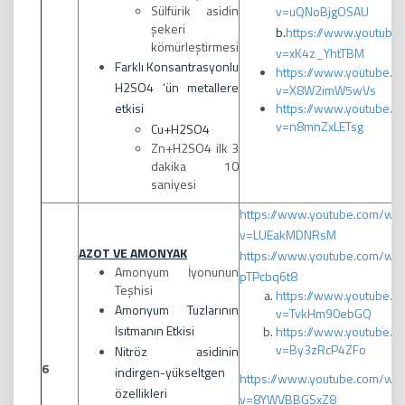
Sülfürik asidin
v=uQNoBjgOSAU
şekeri
b.
https://www.youtube
kömürleştirmesi
v=xK4z_YhtTBM
Farklı Konsantrasyonlu
https://www.youtube.c
H2SO4 ‘ün metallere
v=X8W2imW5wVs
etkisi
https://www.youtube.c
v=n8mnZxLETsg
Cu+H2SO4
Zn+H2SO4 ilk 3
dakika 10
saniyesi
https://www.youtube.com/wat
v=LUEakMDNRsM
AZOT VE AMONYAK
https://www.youtube.com/wa
Amonyum İyonunun
pTPcbq6t8
Teşhisi
https://www.youtube.c
Amonyum Tuzlarının
v=TvkHm90ebGQ
Isıtmanın Etkisi
https://www.youtube.c
v=By3zRcP4ZFo
Nitröz asidinin
6
indirgen-yükseltgen
https://www.youtube.com/wat
özellikleri
v=8YWVBBGSxZ8