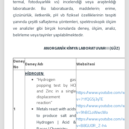
termal, fotoduyarlılık vs) incelendiği veya araştırıldığı
laboratuardır. Bu laboratuarda, maddelerin; erime,
çözünürlük, iletkenlik, pH vb fiziksel özelliklerinin tespiti
yanında çeşitli saflaştırma yöntemleri, spektroskopik ölçüm
ve analizler gibi birçok konularda deney, ölçüm, analiz,
belirleme veya tayinler yapılabilmektedir.
ANORGANİK KİMYA LABORATUVARI I (GÜZ)
Deney
Deney Adı
Websitesi
No
HİDROJEN
“Hydrogen gas
popping test by HCl
and Zinc in a single
https://www.youtube.com/wat
displacement
v=71fQGSj3yTE
reaction”
https://www.youtube.com/wat
1
Metals react with acids
v=9hBCLoWwcWo
to produce salt and
https://www.youtube.com/wat
Hydrogen | Acid &
v=B8GU0R_Z-h4
Bases | Chemistry