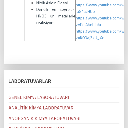
Nitrik Asidin Eldesi
https://www.youtube.com/wat
Derişik ve seyreltik
faG4acHUo
HNO3 ün metallerle
https://www.youtube.com/wat
reaksiyonu
v=PeiA4nhih4c
https://www.youtube.com/wat
v=K0DaJZzU_Xc
LABORATUVARLAR
GENEL KİMYA LABORATUVARI
ANALİTİK KİMYA LABORATUVARI
ANORGANİK KİMYA LABORATUVARI