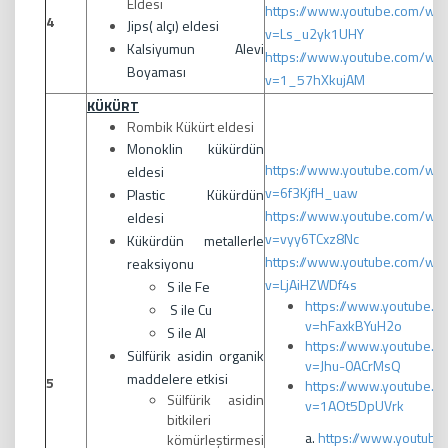
Eldesi
https://www.youtube.com/wat
4
Jips( alçı) eldesi
v=Ls_u2yk1UHY
Kalsiyumun Alevi
https://www.youtube.com/wat
Boyaması
v=1_57hXkujAM
KÜKÜRT
Rombik Kükürt eldesi
Monoklin kükürdün
https://www.youtube.com/wat
eldesi
v=6f3KjfH_uaw
Plastic Kükürdün
https://www.youtube.com/wat
eldesi
v=vyy6TCxz8Nc
Kükürdün metallerle
https://www.youtube.com/wat
reaksiyonu
v=LjAiHZWDf4s
S ile Fe
https://www.youtube.c
S ile Cu
v=hFaxkBYuH2o
S ile Al
https://www.youtube.c
Sülfürik asidin organik
v=Jhu-0ACrMsQ
maddelere etkisi
5
https://www.youtube.c
Sülfürik asidin
v=1AOt5DpUVrk
bitkileri
a.
https://www.youtube
kömürleştirmesi