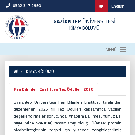
0342 317 2990
English
GAZİANTEP
ÜNİVERSİTESİ
KİMYA BÖLÜMÜ
MENÜ
KİMYA BÖLÜMÜ
Fen Bilimleri Enstitüsü Tez Ödülleri 2026
Gaziantep Üniversitesi Fen Bilimleri Enstitüsü tarafından
düzenlenen 2025 Yılı Tez Ödülleri kapsamında yapılan
değerlendirmeler sonucunda, Anabilim Dalı mezunumuz
Dr.
Ayşe Mine SARIDAĞ
tamamlamış olduğu “Kanser protein
biyobelirteçlerinin tespiti için yüzeyde zenginleştirilmiş